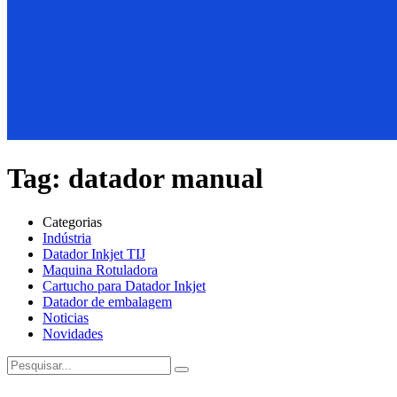
Tag:
datador manual
Categorias
Indústria
Datador Inkjet TIJ
Maquina Rotuladora
Cartucho para Datador Inkjet
Datador de embalagem
Noticias
Novidades