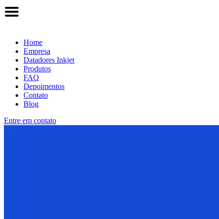
Home
Empresa
Datadores Inkjet
Produtos
FAQ
Depoimentos
Contato
Blog
Entre em contato