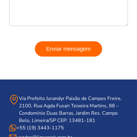
Enviar mensagem
Via Prefeito Jurandyr Paixão de Campos Freire,
2100, Rua Agda Fusari Teixeira Martins, 88 –
Condomínio Duas Barras, Jardim Res. Campo
Belo, Limeira/SP CEP: 13481-181
+55 (19) 3443-1175