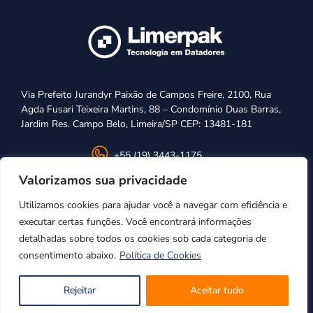
Via Prefeito Jurandyr Paixão de Campos Freire, 2100, Rua
Agda Fusari Teixeira Martins, 88 – Condomínio Duas Barras,
Jardim Res. Campo Belo, Limeira/SP CEP: 13481-181
+55 (19) 3443-1175
Valorizamos sua privacidade
vendas@limerpak.com.br
Utilizamos cookies para ajudar você a navegar com eficiência e
executar certas funções. Você encontrará informações
detalhadas sobre todos os cookies sob cada categoria de
consentimento abaixo.
Política de Cookies
Rejeitar
Aceitar tudo
Desenvolvido por