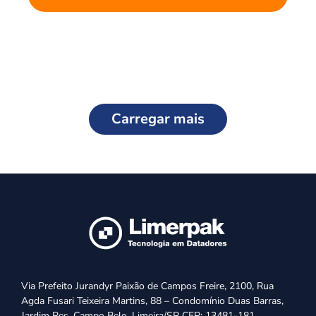
Carregar mais
Via Prefeito Jurandyr Paixão de Campos Freire, 2100, Rua
Agda Fusari Teixeira Martins, 88 – Condomínio Duas Barras,
Jardim Res. Campo Belo, Limeira/SP CEP: 13481-181