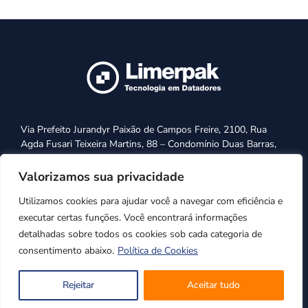
Via Prefeito Jurandyr Paixão de Campos Freire, 2100, Rua
Agda Fusari Teixeira Martins, 88 – Condomínio Duas Barras,
Jardim Res. Campo Belo, Limeira/SP CEP: 13481-181
Valorizamos sua privacidade
+55 (19) 3443-1175
Utilizamos cookies para ajudar você a navegar com eficiência e
vendas@limerpak.com.br
executar certas funções. Você encontrará informações
detalhadas sobre todos os cookies sob cada categoria de
consentimento abaixo.
Política de Cookies
Rejeitar
Aceitar tudo