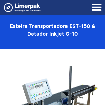
Esteira Transportadora EST-150 &
Datador Inkjet G-10